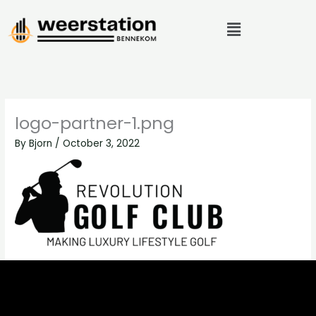
Skip
Menu
to
content
logo-partner-1.png
By
Bjorn
/
October 3, 2022
←
Previous Media