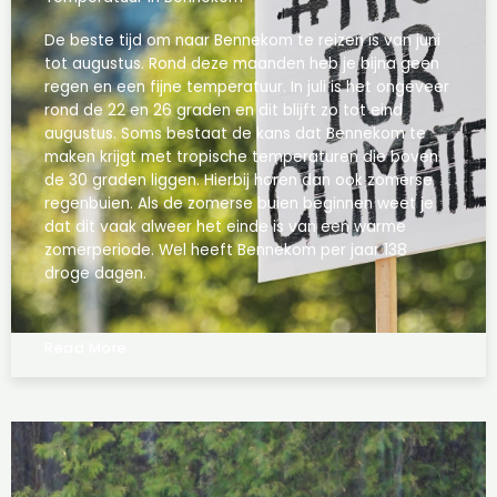
De beste tijd om naar Bennekom te reizen is van juni
tot augustus. Rond deze maanden heb je bijna geen
regen en een fijne temperatuur. In juli is het ongeveer
rond de 22 en 26 graden en dit blijft zo tot eind
augustus. Soms bestaat de kans dat Bennekom te
maken krijgt met tropische temperaturen die boven
de 30 graden liggen. Hierbij horen dan ook zomerse
regenbuien. Als de zomerse buien beginnen weet je
dat dit vaak alweer het einde is van een warme
zomerperiode. Wel heeft Bennekom per jaar 138
droge dagen.
Read More