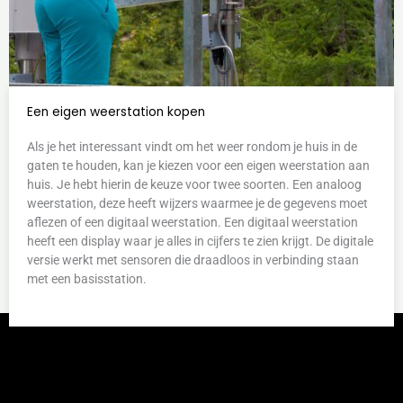
Een eigen weerstation kopen
Als je het interessant vindt om het weer rondom je huis in de
gaten te houden, kan je kiezen voor een eigen weerstation aan
huis. Je hebt hierin de keuze voor twee soorten. Een analoog
weerstation, deze heeft wijzers waarmee je de gegevens moet
aflezen of een digitaal weerstation. Een digitaal weerstation
heeft een display waar je alles in cijfers te zien krijgt. De digitale
versie werkt met sensoren die draadloos in verbinding staan
met een basisstation.