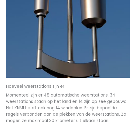
Hoeveel weerstations zijn er
Momenteel zijn er 48 automatische weerstations. 34
weerstations staan op het land en 14 zijn op zee gebouwd.
Het KNMI heeft ook nog 14 windpalen. Er zijn bepaalde
regels verbonden aan de plekken van de weerstations. Zo
mogen ze maximaal 30 kilometer uit elkaar staan.