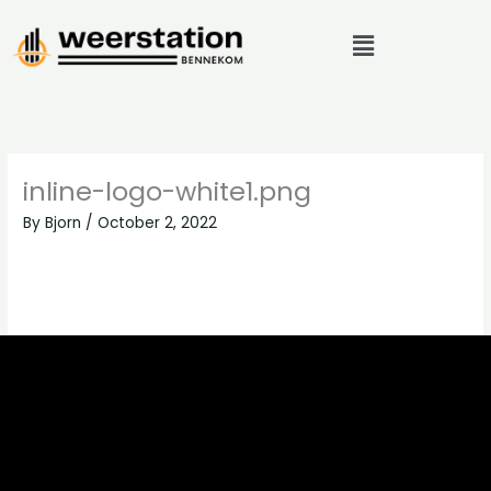
Skip
Menu
to
content
inline-logo-white1.png
By
Bjorn
/
October 2, 2022
←
Previous Media