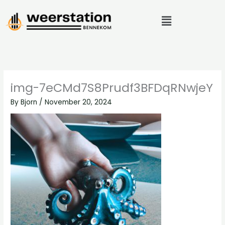
Skip
Menu
to
content
img-7eCMd7S8Prudf3BFDqRNwjeY
By
Bjorn
/
November 20, 2024