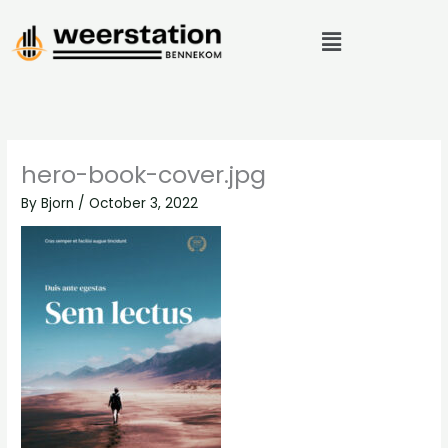
Skip
Menu
to
content
hero-book-cover.jpg
By
Bjorn
/
October 3, 2022