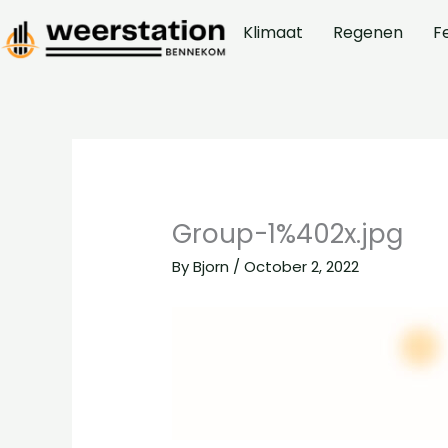
Skip
Klimaat
Regenen
F
to
content
Group-1%402x.jpg
By
Bjorn
/
October 2, 2022