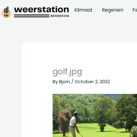
Skip
Klimaat
Regenen
F
to
content
golf.jpg
By
Bjorn
/
October 2, 2022