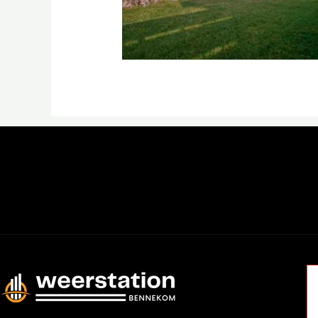
←
Previous Media