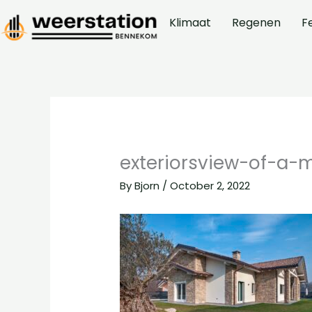
Skip
Klimaat
Regenen
F
to
content
exteriorsview-of-a-m
By
Bjorn
/
October 2, 2022